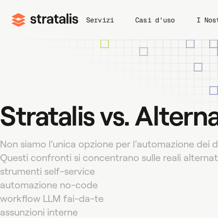
Servizi
Casi d'uso
I Nos
Automazione Web
Competitive Intellig
Web Scraping
Monitoraggio We
Stratalis vs. Altern
Potenziamento AI
Raccolta Dati Azien
Non siamo l’unica opzione per l’automazione dei da
Questi confronti si concentrano sulle reali alternati
strumenti self-service
automazione no-code
workflow LLM fai-da-te
assunzioni interne