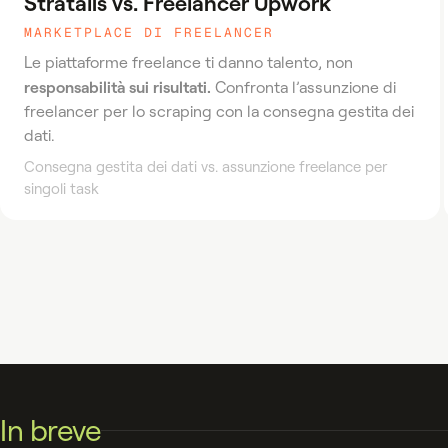
Stratalis vs. Freelancer Upwork
MARKETPLACE DI FREELANCER
Le piattaforme freelance ti danno talento, non
responsabilità sui risultati.
Confronta l’assunzione di
freelancer per lo scraping con la consegna gestita dei
dati.
Consegna gestita dei dati vs. assunzione freelance per
singoli task
In breve