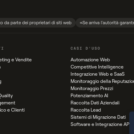
zo da parte dei proprietari di siti web
«Se arriva l'autorità garan
TI
CASI D'USO
eting e Vendite
Automazione Web
s
Competitive Intelligence
Integrazione Web e SaaS
g
Monitoraggio della Reputazio
Monitoraggio Prezzi
uality
Potenziamento AI
gement
Raccolta Dati Aziendali
co e Clienti
Raccolta Lead
Sistemi di Migrazione Dati
Software e Integrazione API