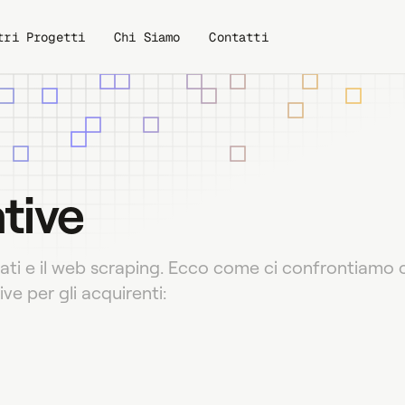
tri Progetti
Chi Siamo
Contatti
ence
Integrazione Web e SaaS
Monitorag
b
Data Engineering
Auto
ative
dali
Raccolta Lead
Sistemi
ti e il web scraping. Ecco come ci confrontiamo co
ve per gli acquirenti: