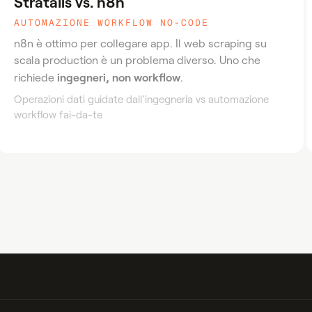
Stratalis vs. n8n
AUTOMAZIONE WORKFLOW NO-CODE
n8n è ottimo per collegare app. Il web scraping su
scala production è un problema diverso. Uno che
ingegneri, non workflow
richiede
.
Operazioni dati guidate dall’ingegneria vs automazione
workflow fai-da-te