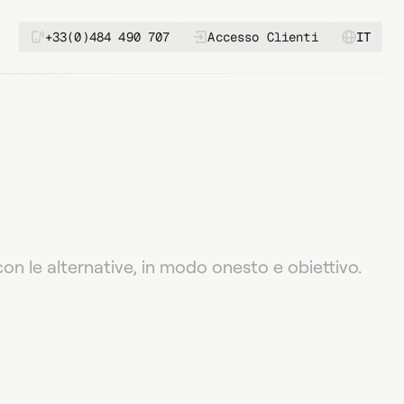
+33(0)484 490 707
Accesso Clienti
IT
gio della Reputazione
Monitoraggio Prezzi
mazione dei Dati
 di Migrazione Dati
Software e Integrazione API
n le alternative, in modo onesto e obiettivo.