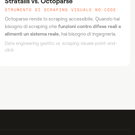
Stratalis vs. Octoparse
STRUMENTO DI SCRAPING VISUALE NO-CODE
Octoparse rende lo scraping accessibile. Quando hai
funzioni contro difese reali e
bisogno di scraping che
alimenti un sistema reale
, hai bisogno di ingegneria.
Data engineering gestito vs. scraping visuale point-and-
click