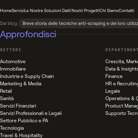
Home
Servizi
Le Nostre Soluzioni Dati
I Nostri Progetti
Chi Siamo
Contatti
Dal blog
Breve storia delle tecniche anti-scraping e del loro utiliz
Approfondisci
SETTORI
DIPARTIMEN
Automotive
Crescita, Mark
Immobiliare
Data & Insight
Industria e Supply Chain
Finance
Marketing & Media
HR e Recruitin
Retail
Legale
Sanità
Operations & Q
Servizi Finanziari
Product Mana
Servizi Professionali e Legali
Supporto Tecni
Settore Pubblico e PA
Tecnologia
Travel & Hospitality